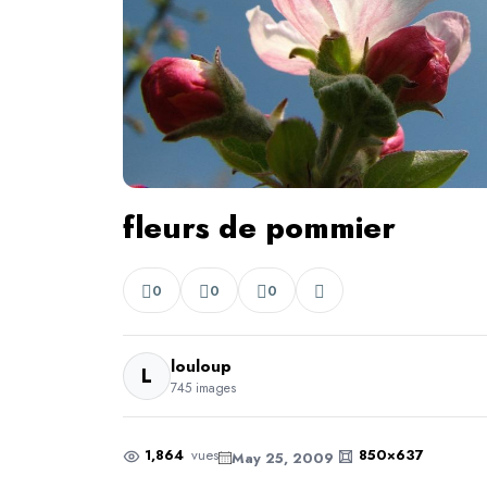
fleurs de pommier
0
0
0
louloup
L
745 images
1,864
vues
850×637
May 25, 2009