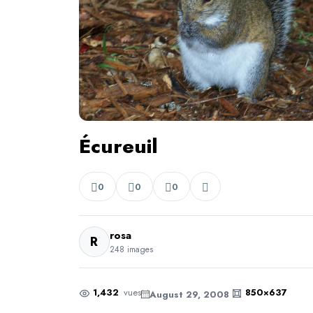
Écureuil
0
0
0
rosa
R
248 images
1,432
vues
850×637
August 29, 2008