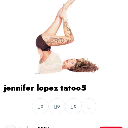
jennifer lopez tatoo5
0
0
0