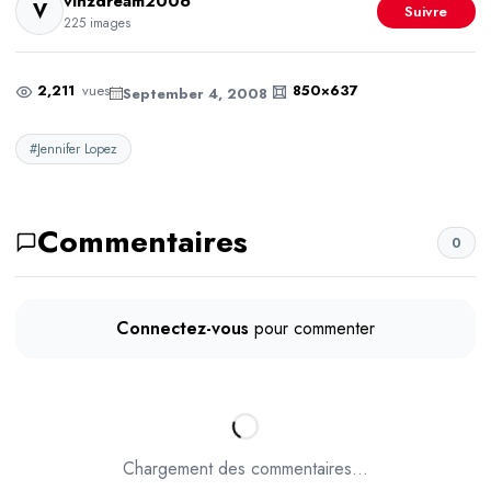
vinzdream2006
V
Suivre
225 images
2,211
vues
850×637
September 4, 2008
#Jennifer Lopez
Commentaires
0
Connectez-vous
pour commenter
Chargement des commentaires...