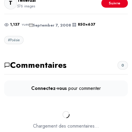
Tenerual
T
Suivre
576 images
1,137
vues
850×637
September 7, 2008
#Poésie
Commentaires
0
Connectez-vous
pour commenter
Chargement des commentaires...