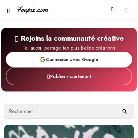
Foupix.com
Rejoins la communauté créative
Toi aussi, partage tes plus belles créations
Connexion avec Google
Publier maintenant