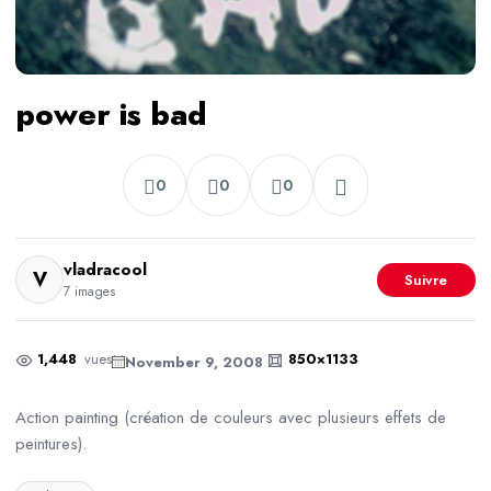
power is bad
0
0
0
vladracool
V
Suivre
7 images
1,448
vues
850×1133
November 9, 2008
Action painting (création de couleurs avec plusieurs effets de
peintures).